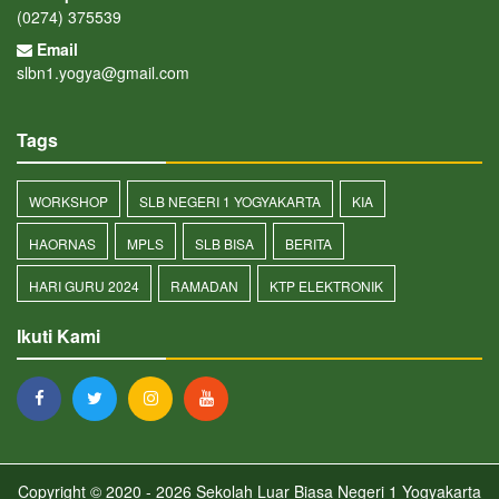
(0274) 375539
Email
slbn1.yogya@gmail.com
Tags
WORKSHOP
SLB NEGERI 1 YOGYAKARTA
KIA
HAORNAS
MPLS
SLB BISA
BERITA
HARI GURU 2024
RAMADAN
KTP ELEKTRONIK
Ikuti Kami
Copyright © 2020 - 2026
Sekolah Luar Biasa Negeri 1 Yogyakarta