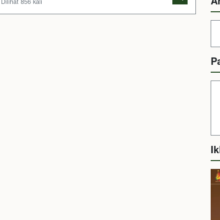
A
Dilihat 856 kali
P
Ik