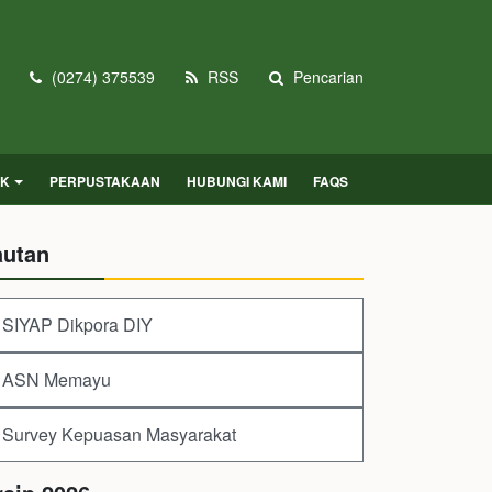
(0274) 375539
RSS
Pencarian
IK
PERPUSTAKAAN
HUBUNGI KAMI
FAQS
autan
SIYAP Dikpora DIY
ASN Memayu
Survey Kepuasan Masyarakat