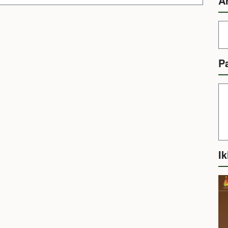
A
P
Ik