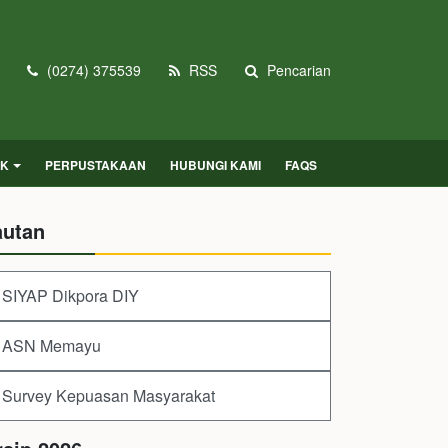
(0274) 375539
RSS
Pencarian
IK
PERPUSTAKAAN
HUBUNGI KAMI
FAQS
autan
SIYAP Dikpora DIY
ASN Memayu
Survey Kepuasan Masyarakat