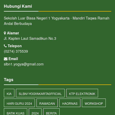
Hubungi Kami
Sekolah Luar Biasa Negeri 1 Yogyakarta ⋅ Mandiri Taqwa Ramah
Andal Berbudaya
Alamat
Jl. Kapten Laut Samadikun No.3
Telepon
(0274) 375539
Email
slbn1.yogya@gmail.com
Tags
KIA
SLBN1YOGYAKARTA0FFICIAL
KTP ELEKTRONIK
HARI GURU 2024
RAMADAN
HAORNAS
WORKSHOP
BATIK KUAS
2024
BERITA